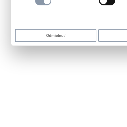
vás získali, keď ste používali i
Odmietnuť