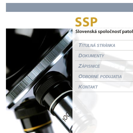
T
ITULNÁ STRÁNKA
D
OKUMENTY
Z
ÁPISNICE
O
DBORNÉ PODUJATIA
K
ONTAKT