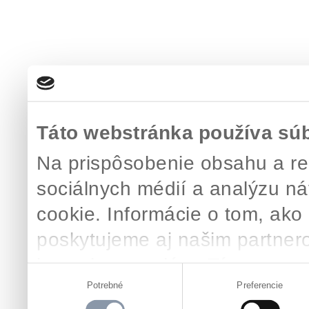
Táto webstránka používa sú
Na prispôsobenie obsahu a re
sociálnych médií a analýzu n
cookie. Informácie o tom, ako
poskytujeme aj našim partnero
inzercie a analýzy. Títo partn
Výber
skombinovať s ďalšími údajmi, 
Potrebné
Preferencie
súhlasu